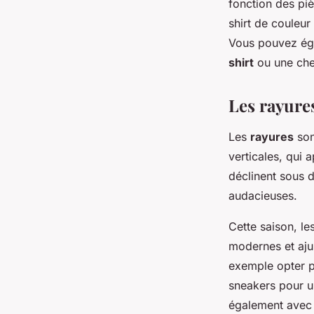
fonction des pi
shirt de couleu
Vous pouvez éga
shirt
ou une chem
Les rayure
Les
rayures
son
verticales, qui 
déclinent sous d
audacieuses.
Cette saison, le
modernes et aju
exemple opter p
sneakers pour 
également avec d