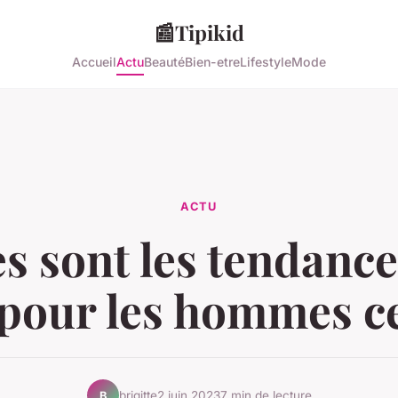
📰
Tipikid
Accueil
Actu
Beauté
Bien-etre
Lifestyle
Mode
ACTU
s sont les tendance
our les hommes ce
brigitte
2 juin 2023
7 min de lecture
B