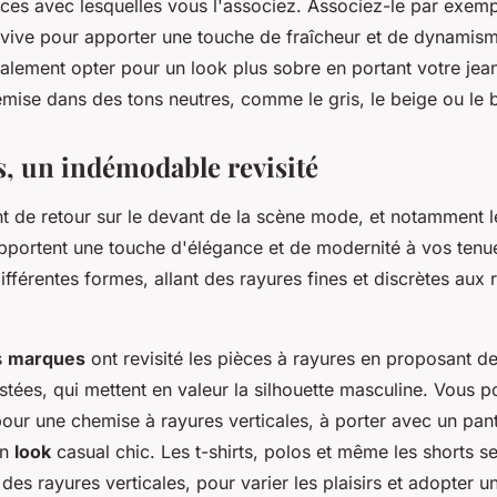
èces avec lesquelles vous l'associez. Associez-le par exemp
r vive pour apporter une touche de fraîcheur et de dynamism
lement opter pour un look plus sobre en portant votre jea
ise dans des tons neutres, comme le gris, le beige ou le 
s, un indémodable revisité
t de retour sur le devant de la scène mode, et notamment l
apportent une touche d'élégance et de modernité à vos tenue
ifférentes formes, allant des rayures fines et discrètes aux 
s
marques
ont revisité les pièces à rayures en proposant d
stées, qui mettent en valeur la silhouette masculine. Vous 
our une chemise à rayures verticales, à porter avec un pant
un
look
casual chic. Les t-shirts, polos et même les shorts se
es rayures verticales, pour varier les plaisirs et adopter un