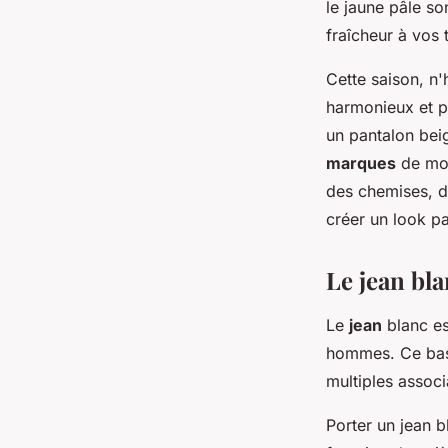
le jaune pâle so
fraîcheur à vos 
Cette saison, n
harmonieux et p
un pantalon bei
marques
de mod
des chemises, d
créer un look pa
Le jean bla
Le
jean
blanc es
hommes. Ce basi
multiples associ
Porter un jean b