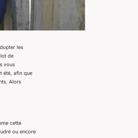
adopter les
lot de
ns vous
 été, afin que
nts. Alors
me cette
poudré ou encore