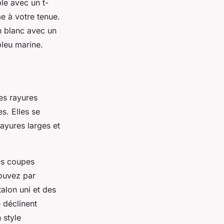
le avec un t-
e à votre tenue.
n blanc avec un
bleu marine.
es rayures
s. Elles se
rayures larges et
es coupes
pouvez par
alon uni et des
 déclinent
 style