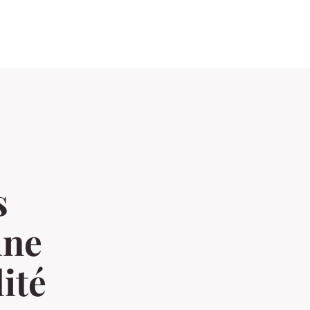
s
une
ité