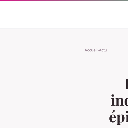
Accueil
›
Actu
in
ép