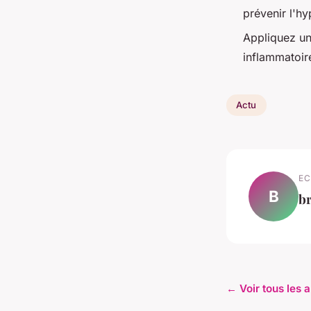
prévenir l'h
Appliquez un
inflammatoire
Actu
EC
B
br
← Voir tous les a