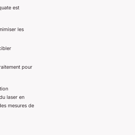
quate est
nimiser les
ibler
traitement pour
tion
 du laser en
 des mesures de