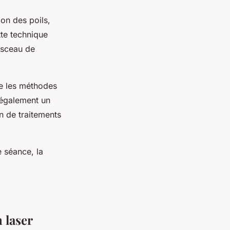
on des poils,
tte technique
aisceau de
ue les méthodes
t également un
n de traitements
e séance, la
 laser