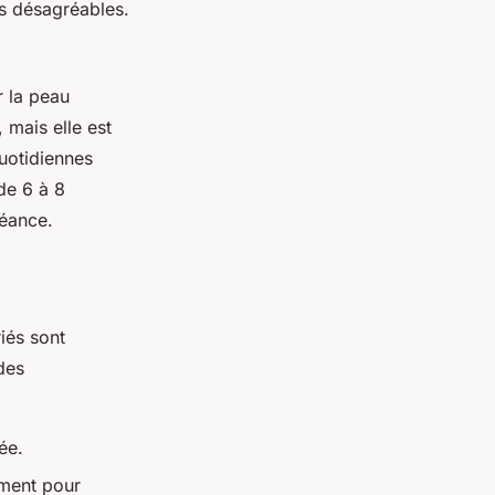
ns désagréables.
r la peau
 mais elle est
quotidiennes
de 6 à 8
séance.
iés sont
 des
ée.
ement pour