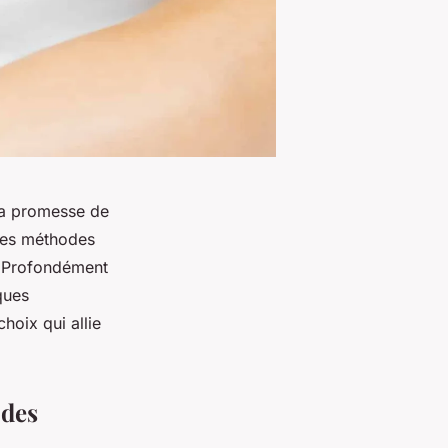
 La promesse de
 les méthodes
s. Profondément
ques
hoix qui allie
odes