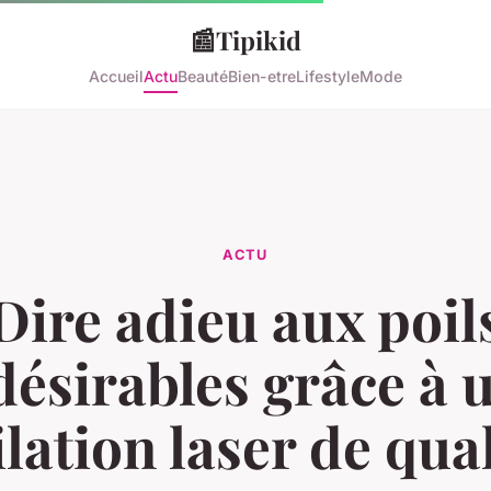
📰
Tipikid
Accueil
Actu
Beauté
Bien-etre
Lifestyle
Mode
ACTU
Dire adieu aux poil
désirables grâce à 
ilation laser de qual