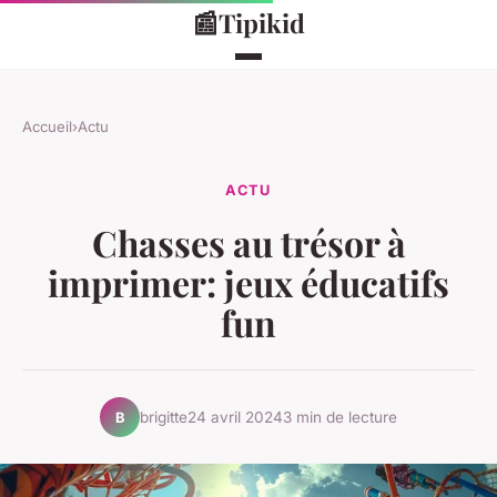
📰
Tipikid
Accueil
›
Actu
ACTU
Chasses au trésor à
imprimer: jeux éducatifs
fun
brigitte
24 avril 2024
3 min de lecture
B