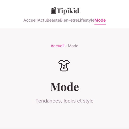
📰
Tipikid
Accueil
Actu
Beauté
Bien-etre
Lifestyle
Mode
Accueil
› Mode
👗
Mode
Tendances, looks et style