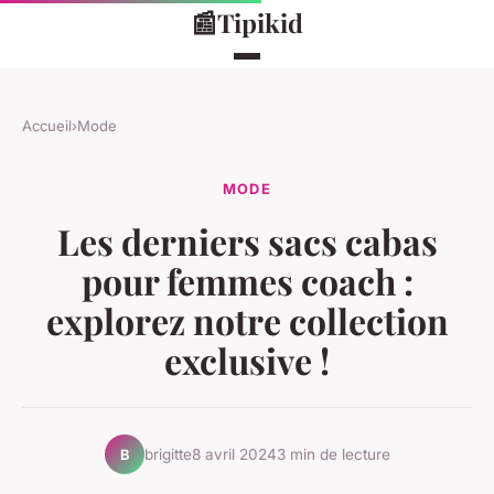
📰
Tipikid
Accueil
›
Mode
MODE
Les derniers sacs cabas
pour femmes coach :
explorez notre collection
exclusive !
brigitte
8 avril 2024
3 min de lecture
B