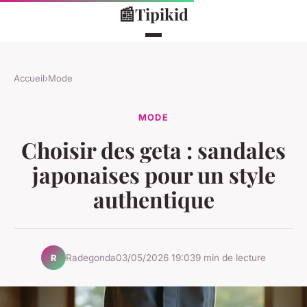
📰
Tipikid
Accueil
›
Mode
MODE
Choisir des geta : sandales
japonaises pour un style
authentique
Radegonda
03/05/2026 19:03
9 min de lecture
R