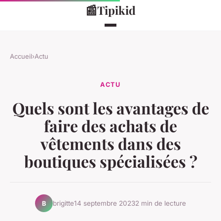
📰
Tipikid
Accueil
›
Actu
ACTU
Quels sont les avantages de
faire des achats de
vêtements dans des
boutiques spécialisées ?
brigitte
14 septembre 2023
2 min de lecture
B