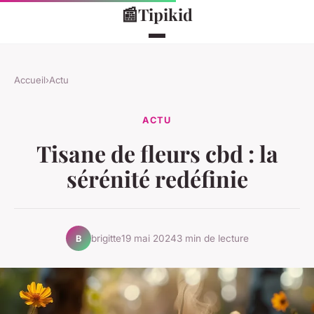
📰
Tipikid
Accueil
›
Actu
ACTU
Tisane de fleurs cbd : la
sérénité redéfinie
brigitte
19 mai 2024
3 min de lecture
B