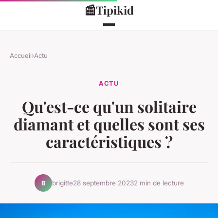
📰
Tipikid
Accueil
›
Actu
ACTU
Qu'est-ce qu'un solitaire
diamant et quelles sont ses
caractéristiques ?
brigitte
28 septembre 2023
2 min de lecture
B