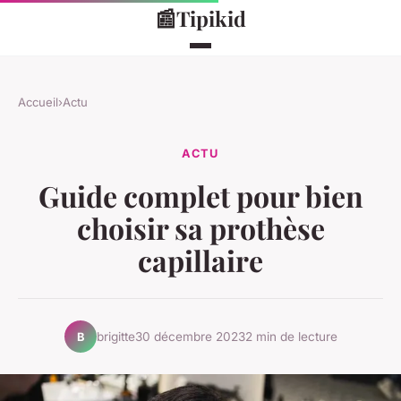
📰
Tipikid
Accueil
›
Actu
ACTU
Guide complet pour bien
choisir sa prothèse
capillaire
brigitte
30 décembre 2023
2 min de lecture
B